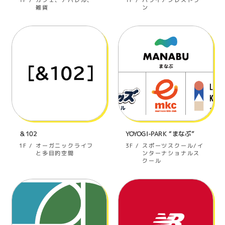
雑貨
ン
＆102
YOYOGI-PARK “まなぶ”
オーガニックライフ
スポーツスクール/イ
1F
3F
と多目的空間
ンターナショナルス
クール